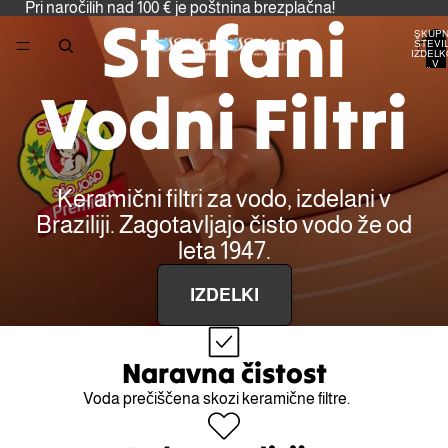
Pri naročilih nad 100 € je poštnina brezplačna!
Stefani
SKUP
ŠTEVI
IZDELK
V
KOŠARI
0
Vodni Filtri
Keramični filtri za vodo, izdelani v
Braziliji. Zagotavljajo čisto vodo že od
leta 1947.
IZDELKI
Naravna čistost
Voda prečiščena skozi keramične filtre.