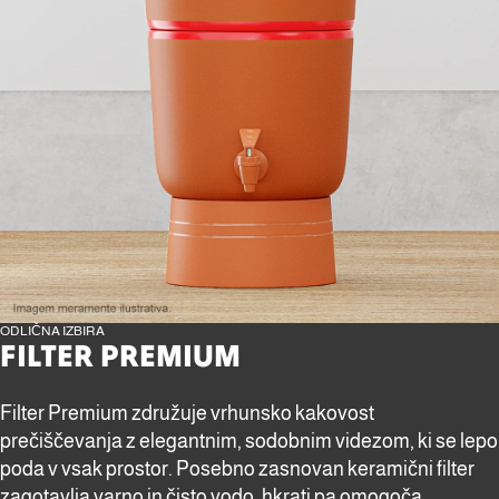
ODLIČNA IZBIRA
FILTER PREMIUM
Filter Premium združuje vrhunsko kakovost
prečiščevanja z elegantnim, sodobnim videzom, ki se lepo
poda v vsak prostor. Posebno zasnovan keramični filter
zagotavlja varno in čisto vodo, hkrati pa omogoča