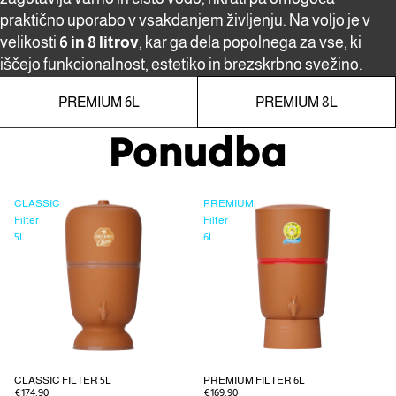
praktično uporabo v vsakdanjem življenju. Na voljo je v
velikosti
6 in 8 litrov
, kar ga dela popolnega za vse, ki
iščejo funkcionalnost, estetiko in brezskrbno svežino.
PREMIUM 6L
PREMIUM 8L
Ponudba
CLASSIC
PREMIUM
Filter
Filter
5L
6L
CLASSIC FILTER 5L
PREMIUM FILTER 6L
€174,90
€169,90