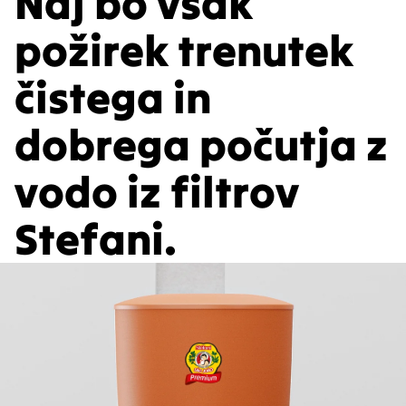
Naj bo vsak
požirek trenutek
čistega in
dobrega počutja z
vodo iz filtrov
Stefani.