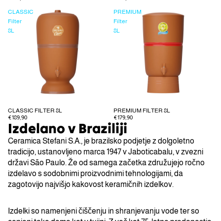
CLASSIC
PREMIUM
Filter
Filter
8L
8L
CLASSIC FILTER 8L
PREMIUM FILTER 8L
€189,90
€179,90
Izdelano v Braziliji
Ceramica Stefani S.A., je brazilsko podjetje z dolgoletno
tradicijo, ustanovljeno marca 1947 v Jaboticabalu, v zvezni
državi São Paulo. Že od samega začetka združujejo ročno
izdelavo s sodobnimi proizvodnimi tehnologijami, da
zagotovijo najvišjo kakovost keramičnih izdelkov.
Izdelki so namenjeni čiščenju in shranjevanju vode ter so