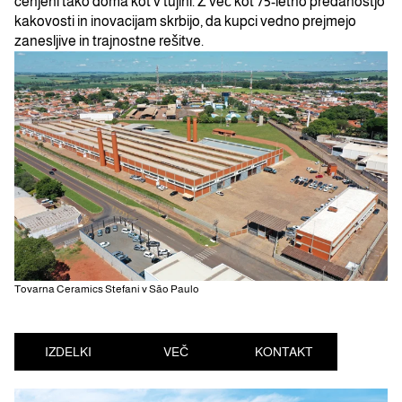
cenjeni tako doma kot v tujini. Z več kot 75-letno predanostjo
kakovosti in inovacijam skrbijo, da kupci vedno prejmejo
zanesljive in trajnostne rešitve.
Tovarna Ceramics Stefani v São Paulo
IZDELKI
VEČ
KONTAKT