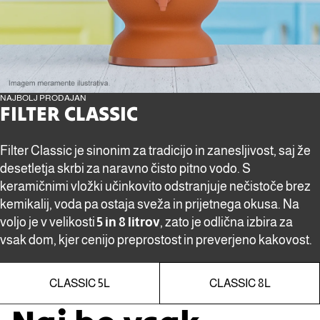
NAJBOLJ PRODAJAN
FILTER CLASSIC
Filter Classic je sinonim za tradicijo in zanesljivost, saj že
desetletja skrbi za naravno čisto pitno vodo. S
keramičnimi vložki učinkovito odstranjuje nečistoče brez
kemikalij, voda pa ostaja sveža in prijetnega okusa. Na
voljo je v velikosti
5 in 8 litrov
, zato je odlična izbira za
vsak dom, kjer cenijo preprostost in preverjeno kakovost.
CLASSIC 5L
CLASSIC 8L